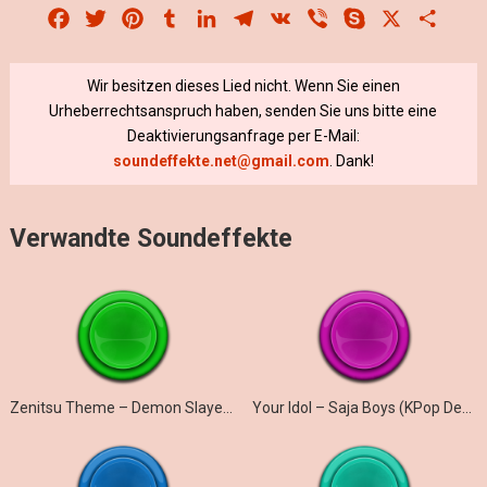
Facebook
Twitter
Pinterest
Tumblr
LinkedIn
Telegram
VK
Viber
Skype
X
Share
Wir besitzen dieses Lied nicht. Wenn Sie einen
Urheberrechtsanspruch haben, senden Sie uns bitte eine
Deaktivierungsanfrage per E-Mail:
soundeffekte.net@gmail.com
. Dank!
Verwandte Soundeffekte
Zenitsu Theme – Demon Slayer (Marimba)
Your Idol – Saja Boys (KPop Demon Hunters iPhone)