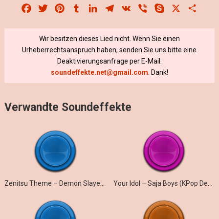
Facebook
Twitter
Pinterest
Tumblr
LinkedIn
Telegram
VK
Viber
Skype
X
Share
Wir besitzen dieses Lied nicht. Wenn Sie einen
Urheberrechtsanspruch haben, senden Sie uns bitte eine
Deaktivierungsanfrage per E-Mail:
soundeffekte.net@gmail.com
. Dank!
Verwandte Soundeffekte
Zenitsu Theme – Demon Slayer (Marimba)
Your Idol – Saja Boys (KPop Demon Hunters iPhone)