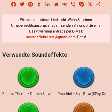
Facebook
Twitter
Pinterest
Tumblr
LinkedIn
Telegram
VK
Viber
Skype
X
Share
Wir besitzen dieses Lied nicht. Wenn Sie einen
Urheberrechtsanspruch haben, senden Sie uns bitte eine
Deaktivierungsanfrage per E-Mail:
soundeffekte.net@gmail.com
. Dank!
Verwandte Soundeffekte
Zenitsu Theme – Demon Slayer (Marimba)
Your Idol – Saja Boys (KPop Demon Hunters iPhone)