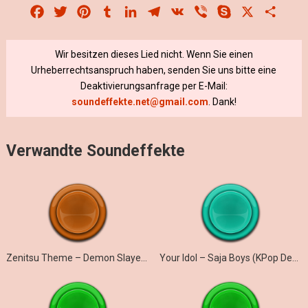
Facebook
Twitter
Pinterest
Tumblr
LinkedIn
Telegram
VK
Viber
Skype
X
Share
Wir besitzen dieses Lied nicht. Wenn Sie einen
Urheberrechtsanspruch haben, senden Sie uns bitte eine
Deaktivierungsanfrage per E-Mail:
soundeffekte.net@gmail.com
. Dank!
Verwandte Soundeffekte
Zenitsu Theme – Demon Slayer (Marimba)
Your Idol – Saja Boys (KPop Demon Hunters iPhone)