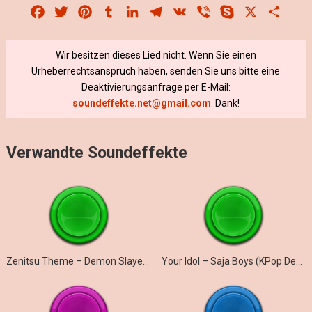
Facebook
Twitter
Pinterest
Tumblr
LinkedIn
Telegram
VK
Viber
Skype
X
Share
Wir besitzen dieses Lied nicht. Wenn Sie einen
Urheberrechtsanspruch haben, senden Sie uns bitte eine
Deaktivierungsanfrage per E-Mail:
soundeffekte.net@gmail.com
. Dank!
Verwandte Soundeffekte
Zenitsu Theme – Demon Slayer (Marimba)
Your Idol – Saja Boys (KPop Demon Hunters iPhone)