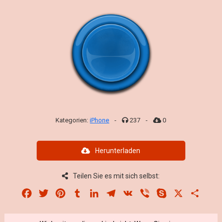
Kategorien:
iPhone
-
237
-
0
Herunterladen
Teilen Sie es mit sich selbst:
Facebook
Twitter
Pinterest
Tumblr
LinkedIn
Telegram
VK
Viber
Skype
X
Share