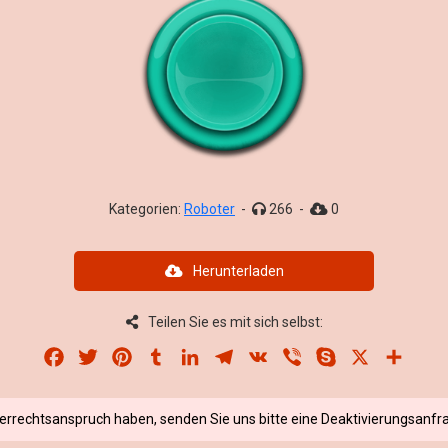
Kategorien:
Roboter
-
266
-
0
Herunterladen
Teilen Sie es mit sich selbst:
Facebook
Twitter
Pinterest
Tumblr
LinkedIn
Telegram
VK
Viber
Skype
X
Share
berrechtsanspruch haben, senden Sie uns bitte eine Deaktivierungsanfra