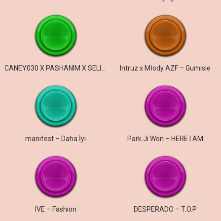
CANEY030 X PASHANIM X SELIM61 – gangster & efendi
Intruz x Młody AZF – Gumisie
manifest – Daha İyi
Park Ji Won – HERE I AM
IVE – Fashion
DESPERADO – T.O.P