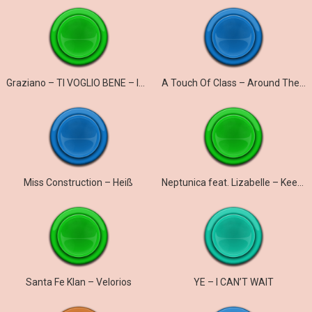
Graziano – TI VOGLIO BENE – ICH WILL NUR DICH
A Touch Of Class – Around The World
Miss Construction – Heiß
Neptunica feat. Lizabelle – Keep On Running
Santa Fe Klan – Velorios
YE – I CAN’T WAIT