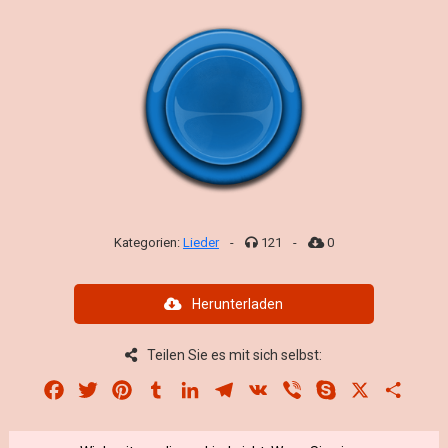
Kategorien:
Lieder
-
121
-
0
Herunterladen
Teilen Sie es mit sich selbst:
Facebook
Twitter
Pinterest
Tumblr
LinkedIn
Telegram
VK
Viber
Skype
X
Share