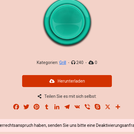
Kategorien:
Grill
-
240
-
0
Herunterladen
Teilen Sie es mit sich selbst:
Facebook
Twitter
Pinterest
Tumblr
LinkedIn
Telegram
VK
Viber
Skype
X
Share
berrechtsanspruch haben, senden Sie uns bitte eine Deaktivierungsanfra