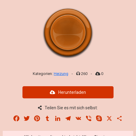
Kategorien:
Heizung
-
260
-
0
Herunterladen
Teilen Sie es mit sich selbst:
Facebook
Twitter
Pinterest
Tumblr
LinkedIn
Telegram
VK
Viber
Skype
X
Share