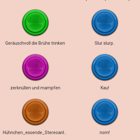
Geräuschvoll die Brühe trinken
Slur slurp..
zerknüllen und mampfen
Kau!
Hühnchen_essende_Stereoanlage_
nom!