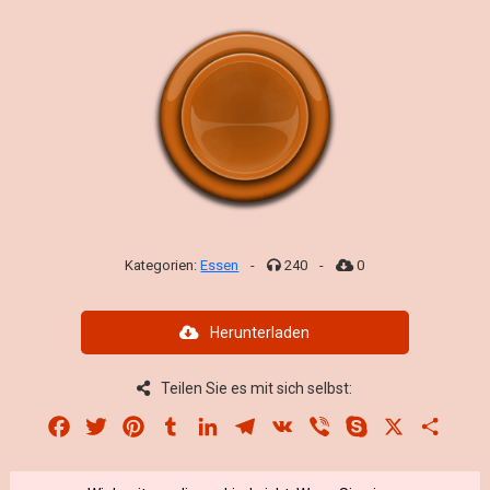
Kategorien:
Essen
-
240
-
0
Herunterladen
Teilen Sie es mit sich selbst:
Facebook
Twitter
Pinterest
Tumblr
LinkedIn
Telegram
VK
Viber
Skype
X
Share