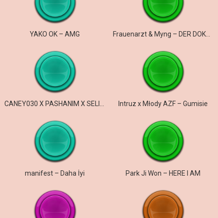
YAKO OK – AMG
Frauenarzt & Myng – DER DOKTOR UND DER ARZT
CANEY030 X PASHANIM X SELIM61 – gangster & efendi
Intruz x Młody AZF – Gumisie
manifest – Daha İyi
Park Ji Won – HERE I AM