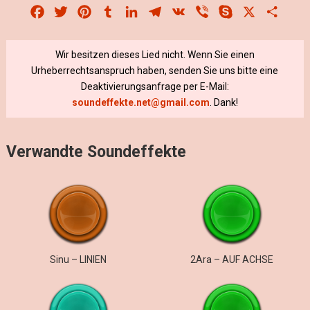
Facebook
Twitter
Pinterest
Tumblr
LinkedIn
Telegram
VK
Viber
Skype
X
Share
Wir besitzen dieses Lied nicht. Wenn Sie einen
Urheberrechtsanspruch haben, senden Sie uns bitte eine
Deaktivierungsanfrage per E-Mail:
soundeffekte.net@gmail.com
. Dank!
Verwandte Soundeffekte
Sinu – LINIEN
2Ara – AUF ACHSE