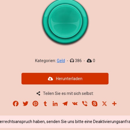
Kategorien:
Geld
-
386
-
0
Herunterladen
Teilen Sie es mit sich selbst:
Facebook
Twitter
Pinterest
Tumblr
LinkedIn
Telegram
VK
Viber
Skype
X
Share
berrechtsanspruch haben, senden Sie uns bitte eine Deaktivierungsanfra