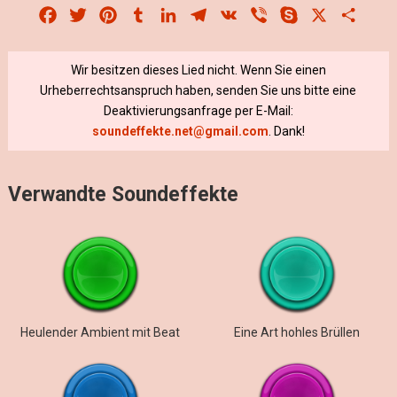
Facebook
Twitter
Pinterest
Tumblr
LinkedIn
Telegram
VK
Viber
Skype
X
Share
Wir besitzen dieses Lied nicht. Wenn Sie einen
Urheberrechtsanspruch haben, senden Sie uns bitte eine
Deaktivierungsanfrage per E-Mail:
soundeffekte.net@gmail.com
. Dank!
Verwandte Soundeffekte
Heulender Ambient mit Beat
Eine Art hohles Brüllen