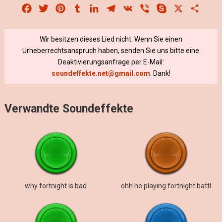
Facebook
Twitter
Pinterest
Tumblr
LinkedIn
Telegram
VK
Viber
Skype
X
Share
Wir besitzen dieses Lied nicht. Wenn Sie einen
Urheberrechtsanspruch haben, senden Sie uns bitte eine
Deaktivierungsanfrage per E-Mail:
soundeffekte.net@gmail.com
. Dank!
Verwandte Soundeffekte
why fortnight is bad
ohh he playing fortnight battl