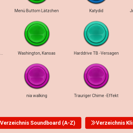
Menü Buttom Lätzchen
Katydid
J
Knurrt Tiere digitale Rückmeldungen Fehler
Washington, Kansas
Harddrive TB -Versagen
nia walking
Trauriger Chime -Effekt
Verzeichnis Soundboard (A-Z)
Verzeichnis Kl