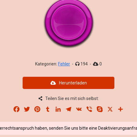
Kategorien:
Fehler
-
194
-
0
Herunterladen
Teilen Sie es mit sich selbst:
Facebook
Twitter
Pinterest
Tumblr
LinkedIn
Telegram
VK
Viber
Skype
X
Share
berrechtsanspruch haben, senden Sie uns bitte eine Deaktivierungsanfra