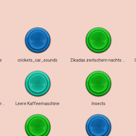
e
crickets_car_sounds
Zikadas zwitschern nachts (Chor)
Mikrowellenmächte und Kurzschlüsse
Leere Kaffeemaschine
Insects