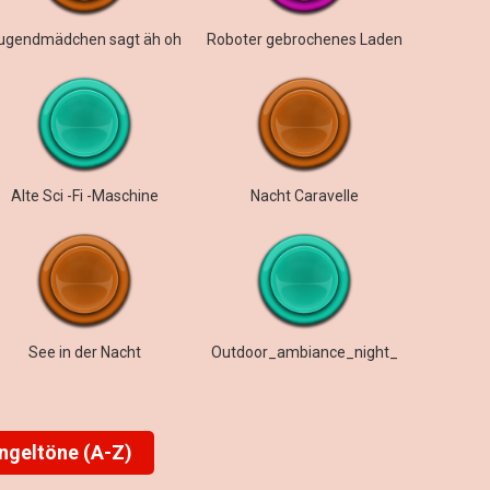
ugendmädchen sagt äh oh
Roboter gebrochenes Laden
Alte Sci -Fi -Maschine
Nacht Caravelle
See in der Nacht
Outdoor_ambiance_night_
ingeltöne (A-Z)