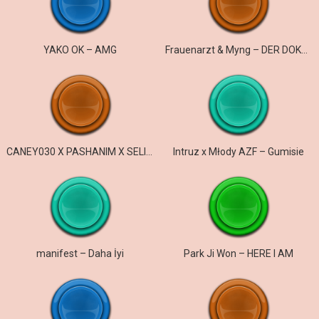
YAKO OK – AMG
Frauenarzt & Myng – DER DOKTOR UND DER ARZT
CANEY030 X PASHANIM X SELIM61 – gangster & efendi
Intruz x Młody AZF – Gumisie
manifest – Daha İyi
Park Ji Won – HERE I AM