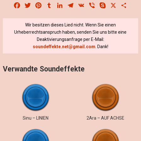
Facebook
Twitter
Pinterest
Tumblr
LinkedIn
Telegram
VK
Viber
Skype
X
Share
Wir besitzen dieses Lied nicht. Wenn Sie einen
Urheberrechtsanspruch haben, senden Sie uns bitte eine
Deaktivierungsanfrage per E-Mail:
soundeffekte.net@gmail.com
. Dank!
Verwandte Soundeffekte
Sinu – LINIEN
2Ara – AUF ACHSE