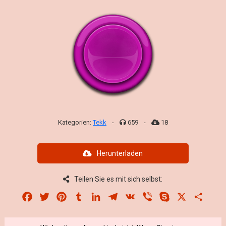
Kategorien:
Tekk
-
659
-
18
Herunterladen
Teilen Sie es mit sich selbst:
Facebook
Twitter
Pinterest
Tumblr
LinkedIn
Telegram
VK
Viber
Skype
X
Share