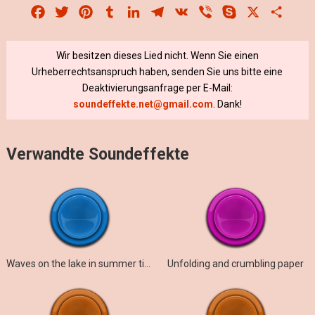
Facebook
Twitter
Pinterest
Tumblr
LinkedIn
Telegram
VK
Viber
Skype
X
Share
Wir besitzen dieses Lied nicht. Wenn Sie einen
Urheberrechtsanspruch haben, senden Sie uns bitte eine
Deaktivierungsanfrage per E-Mail:
soundeffekte.net@gmail.com
. Dank!
Verwandte Soundeffekte
Waves on the lake in summer time in wav
Unfolding and crumbling paper