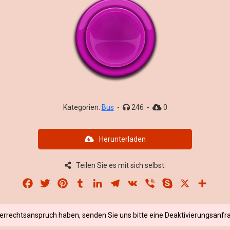
Kategorien:
Bus
-
246
-
0
Herunterladen
Teilen Sie es mit sich selbst:
Facebook
Twitter
Pinterest
Tumblr
LinkedIn
Telegram
VK
Viber
Skype
X
Share
berrechtsanspruch haben, senden Sie uns bitte eine Deaktivierungsanfra