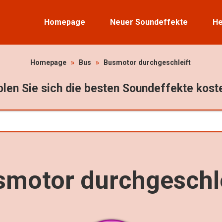
Homepage
Neuer Soundeffekte
He
Homepage
»
Bus
»
Busmotor durchgeschleift
len Sie sich die besten Soundeffekte kost
smotor durchgeschle