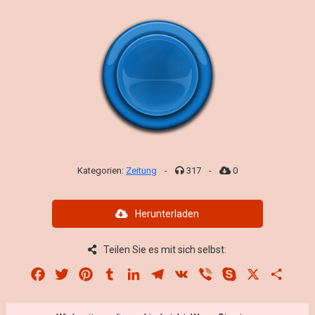
Kategorien:
Zeitung
-
317
-
0
Herunterladen
Teilen Sie es mit sich selbst:
Facebook
Twitter
Pinterest
Tumblr
LinkedIn
Telegram
VK
Viber
Skype
X
Share