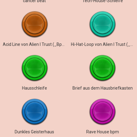
cancer beat
Tech-House-Schleife
Acid Line von Alien I Trust (_Bpm) ()
Hi-Hat-Loop von Alien I Trust (_Bpm)
Hausschleife
Brief aus dem Hausbriefkasten
Dunkles Geisterhaus
Rave House bpm