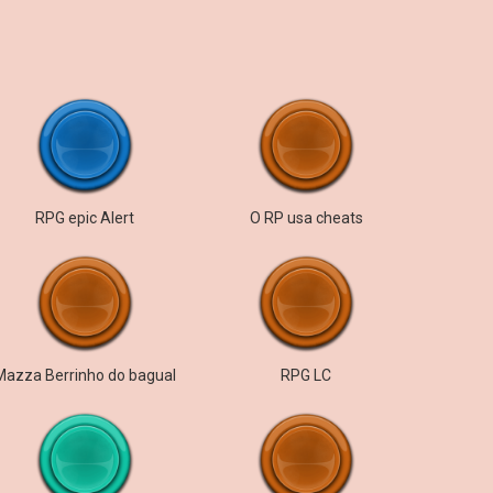
RPG epic Alert
O RP usa cheats
Mazza Berrinho do bagual
RPG LC