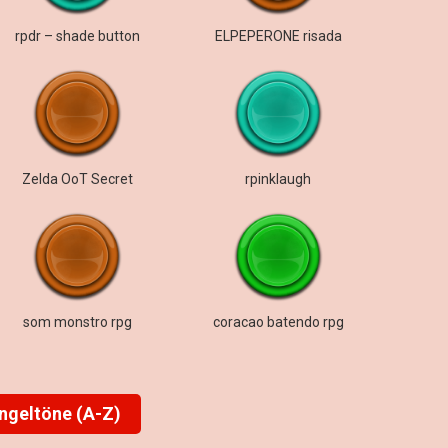
rpdr – shade button
ELPEPERONE risada
Zelda OoT Secret
rpinklaugh
som monstro rpg
coracao batendo rpg
ingeltöne (A-Z)