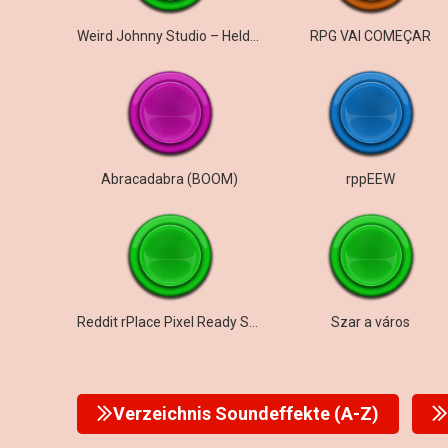
Weird Johnny Studio – Heldengeschichte
RPG VAI COMEÇAR
Abracadabra (BOOM)
rppEEW
Reddit rPlace Pixel Ready Sound
Szar a város
Verzeichnis Soundeffekte (A-Z)