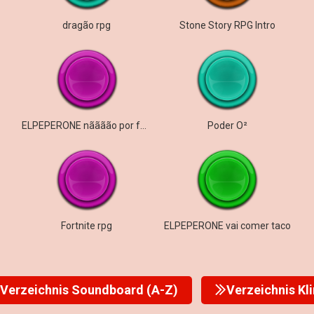
dragão rpg
Stone Story RPG Intro
ELPEPERONE nãããão por favor nãããão
Poder O²
Fortnite rpg
ELPEPERONE vai comer taco
Verzeichnis Soundboard (A-Z)
Verzeichnis Kl