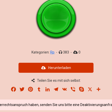
Kategorien:
Rp
-
383
-
0
Herunterladen
Teilen Sie es mit sich selbst:
Facebook
Twitter
Pinterest
Tumblr
LinkedIn
Telegram
VK
Viber
Skype
X
Share
berrechtsanspruch haben, senden Sie uns bitte eine Deaktivierungsanfra