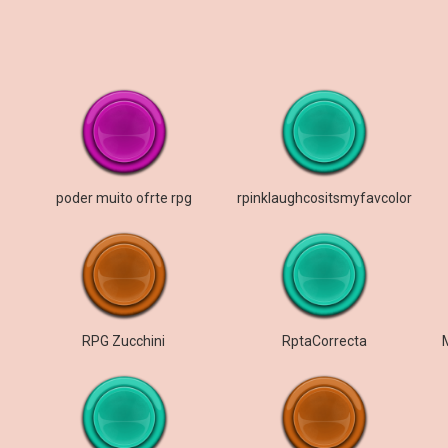
poder muito ofrte rpg
rpinklaughcositsmyfavcolor
RPG Zucchini
RptaCorrecta