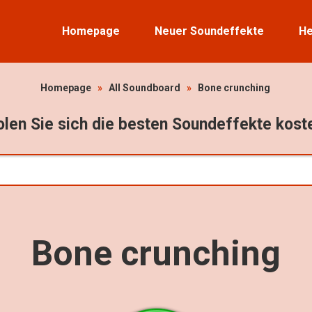
Homepage
Neuer Soundeffekte
He
Homepage
»
All Soundboard
»
Bone crunching
len Sie sich die besten Soundeffekte kost
Bone crunching