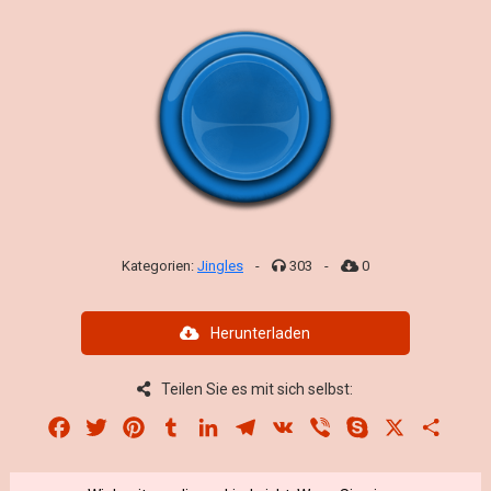
Kategorien:
Jingles
-
303
-
0
Herunterladen
Teilen Sie es mit sich selbst:
Facebook
Twitter
Pinterest
Tumblr
LinkedIn
Telegram
VK
Viber
Skype
X
Share