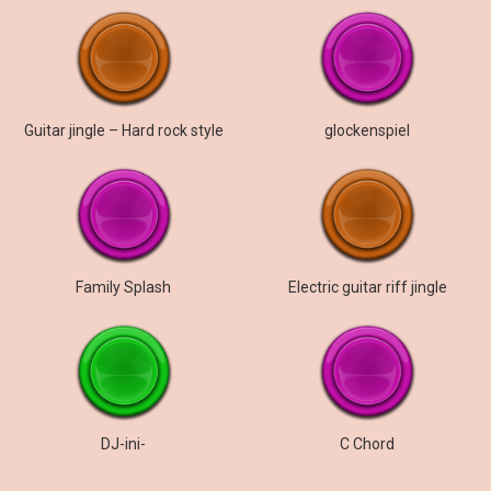
Guitar jingle – Hard rock style
glockenspiel
Family Splash
Electric guitar riff jingle
DJ-ini-
C Chord