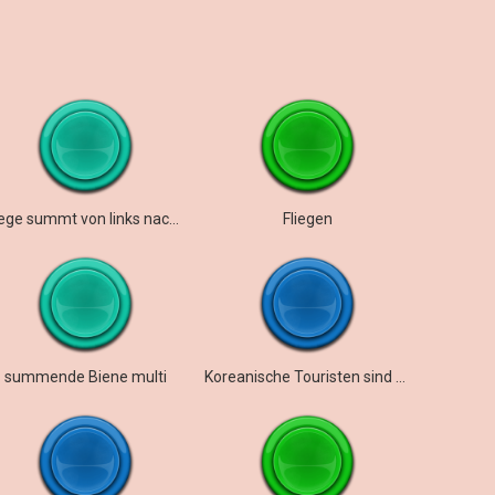
Fliege summt von links nach rechts
Fliegen
summende Biene multi
Koreanische Touristen sind begeistert