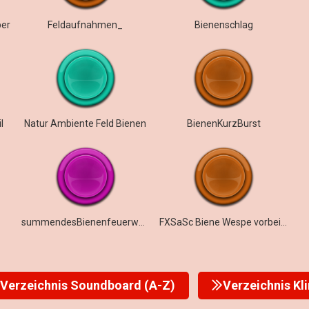
per
Feldaufnahmen_
Bienenschlag
l
Natur Ambiente Feld Bienen
BienenKurzBurst
summendesBienenfeuerwerk
FXSaSc Biene Wespe vorbei auf Feld
Verzeichnis Soundboard (A-Z)
Verzeichnis Kl