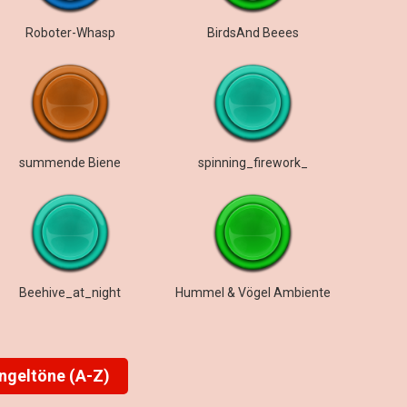
Roboter-Whasp
BirdsAnd Beees
summende Biene
spinning_firework_
Beehive_at_night
Hummel & Vögel Ambiente
ingeltöne (A-Z)