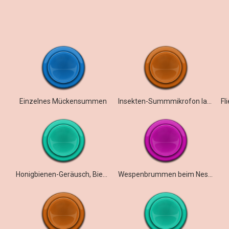
Einzelnes Mückensummen
Insekten-Summmikrofon lang
Honigbienen-Geräusch, Bienen-Audio-Sound
Wespenbrummen beim Nestbau (Sceliphron)