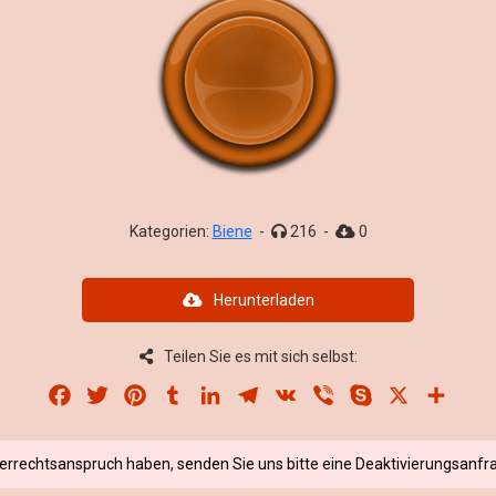
Kategorien:
Biene
-
216
-
0
Herunterladen
Teilen Sie es mit sich selbst:
Facebook
Twitter
Pinterest
Tumblr
LinkedIn
Telegram
VK
Viber
Skype
X
Share
berrechtsanspruch haben, senden Sie uns bitte eine Deaktivierungsanfra