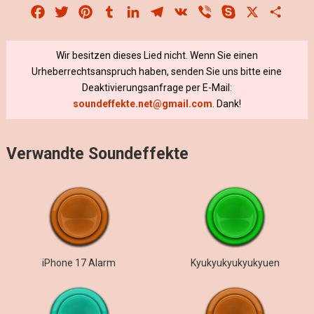
Facebook
Twitter
Pinterest
Tumblr
LinkedIn
Telegram
VK
Viber
Skype
X
Share
Wir besitzen dieses Lied nicht. Wenn Sie einen
Urheberrechtsanspruch haben, senden Sie uns bitte eine
Deaktivierungsanfrage per E-Mail:
soundeffekte.net@gmail.com
. Dank!
Verwandte Soundeffekte
iPhone 17 Alarm
Kyukyukyukyukyuen