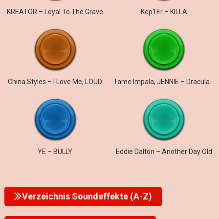
KREATOR – Loyal To The Grave
Kep1Er – KILLA
China Styles – I Love Me, LOUD
Tame Impala, JENNIE – Dracula (JENNIE Remix)
YE – BULLY
Eddie Dalton – Another Day Old
Verzeichnis Soundeffekte (A-Z)