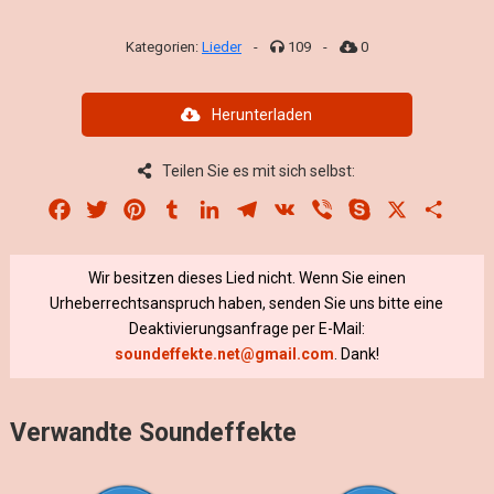
Kategorien:
Lieder
-
109
-
0
Herunterladen
Teilen Sie es mit sich selbst:
Facebook
Twitter
Pinterest
Tumblr
LinkedIn
Telegram
VK
Viber
Skype
X
Share
Wir besitzen dieses Lied nicht. Wenn Sie einen
Urheberrechtsanspruch haben, senden Sie uns bitte eine
Deaktivierungsanfrage per E-Mail:
soundeffekte.net@gmail.com
. Dank!
Verwandte Soundeffekte