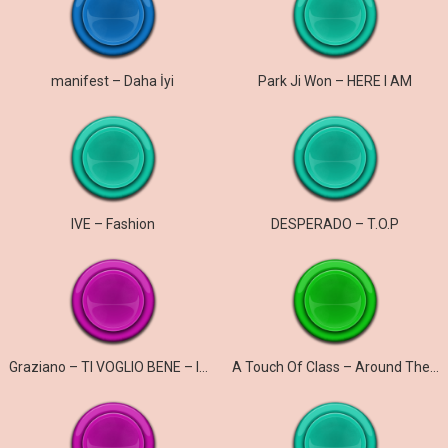
manifest – Daha İyi
Park Ji Won – HERE I AM
IVE – Fashion
DESPERADO – T.O.P
Graziano – TI VOGLIO BENE – ICH WILL NUR DICH
A Touch Of Class – Around The World