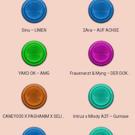
Sinu – LINIEN
2Ara – AUF ACHSE
YAKO OK – AMG
Frauenarzt & Myng – DER DOKTOR UND DER ARZT
CANEY030 X PASHANIM X SELIM61 – gangster & efendi
Intruz x Młody AZF – Gumisie