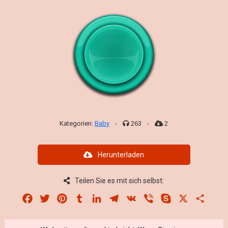
Kategorien:
Baby
-
263
-
2
Herunterladen
Teilen Sie es mit sich selbst:
Facebook
Twitter
Pinterest
Tumblr
LinkedIn
Telegram
VK
Viber
Skype
X
Share