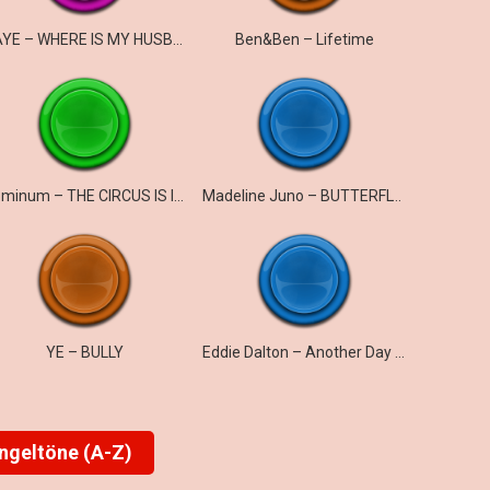
RAYE – WHERE IS MY HUSBAND!
Ben&Ben – Lifetime
Dominum – THE CIRCUS IS IN TOWN
Madeline Juno – BUTTERFLY EFFECT
YE – BULLY
Eddie Dalton – Another Day Old
ingeltöne (A-Z)