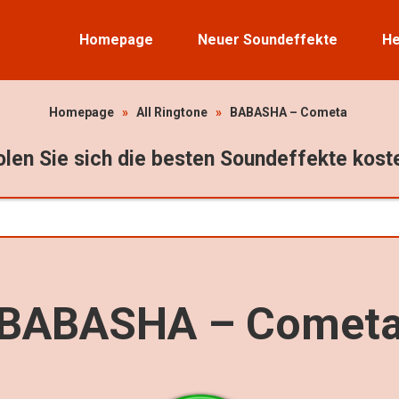
Homepage
Neuer Soundeffekte
He
Homepage
»
All Ringtone
»
BABASHA – Cometa
len Sie sich die besten Soundeffekte kost
BABASHA – Comet