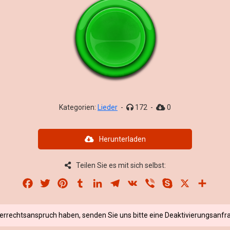
Kategorien:
Lieder
-
172
-
0
Herunterladen
Teilen Sie es mit sich selbst:
Facebook
Twitter
Pinterest
Tumblr
LinkedIn
Telegram
VK
Viber
Skype
X
Share
berrechtsanspruch haben, senden Sie uns bitte eine Deaktivierungsanfra