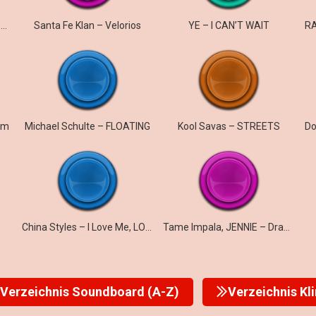
Neptunica feat. Lizabelle – Keep On Running
Santa Fe Klan – Velorios
YE – I CAN’T WAIT
Am
Michael Schulte – FLOATING
Kool Savas – STREETS
China Styles – I Love Me, LOUD
Tame Impala, JENNIE – Dracula (JENNIE Remix)
Verzeichnis Soundboard (A-Z)
Verzeichnis Kl