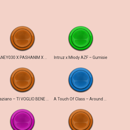
CANEY030 X PASHANIM X SELIM61 – gangster & efendi
Intruz x Młody AZF – Gumisie
Graziano – TI VOGLIO BENE – ICH WILL NUR DICH
A Touch Of Class – Around The World