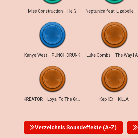
Miss Construction – Heiß
Kanye West – PUNCH DRUNK
Luke Combs – The Way I 
KREATOR – Loyal To The Grave
Kep1Er – KILLA
Verzeichnis Soundeffekte (A-Z)