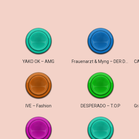
YAKO OK – AMG
Frauenarzt & Myng – DER DOKTOR UND DER ARZT
IVE – Fashion
DESPERADO – T.O.P