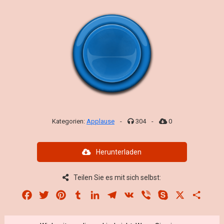
Kategorien:
Applause
-
304
-
0
Herunterladen
Teilen Sie es mit sich selbst:
Facebook
Twitter
Pinterest
Tumblr
LinkedIn
Telegram
VK
Viber
Skype
X
Share