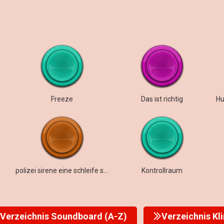
Freeze
Das ist richtig
polizei sirene eine schleife schleife fähig
Kontrollraum
Verzeichnis Soundboard (A-Z)
Verzeichnis Kl