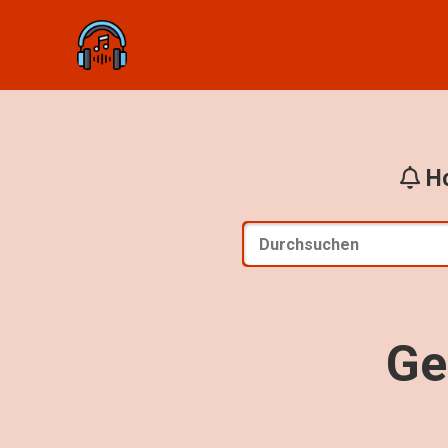
Ho
Ge