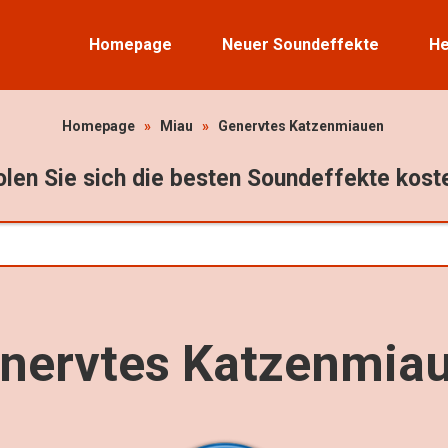
Homepage
Neuer Soundeffekte
He
Homepage
»
Miau
»
Genervtes Katzenmiauen
len Sie sich die besten Soundeffekte kost
nervtes Katzenmia