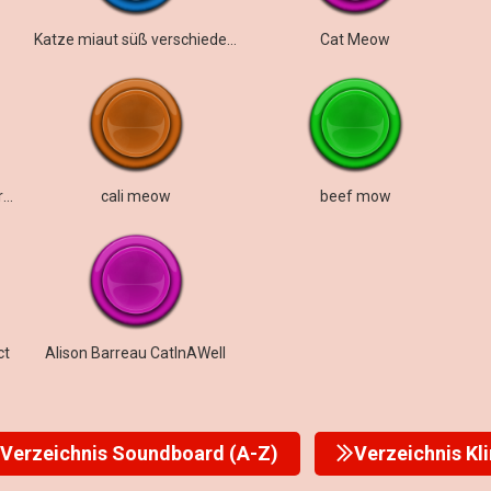
Katze miaut süß verschiedene
Cat Meow
Cameron Caught a Toy Morphagene Reel
cali meow
beef mow
ct
Alison Barreau CatInAWell
Verzeichnis Soundboard (A-Z)
Verzeichnis Kl