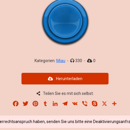
Kategorien:
Miau
-
330
-
0
Herunterladen
Teilen Sie es mit sich selbst:
Facebook
Twitter
Pinterest
Tumblr
LinkedIn
Telegram
VK
Viber
Skype
X
Share
berrechtsanspruch haben, senden Sie uns bitte eine Deaktivierungsanfra