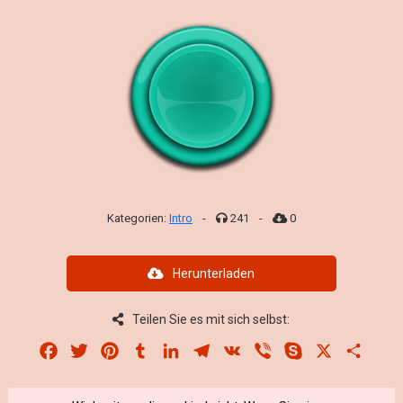
Kategorien:
Intro
-
241
-
0
Herunterladen
Teilen Sie es mit sich selbst:
Facebook
Twitter
Pinterest
Tumblr
LinkedIn
Telegram
VK
Viber
Skype
X
Share