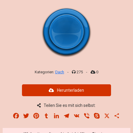
Kategorien:
Dach
-
275
-
0
Herunterladen
Teilen Sie es mit sich selbst:
Facebook
Twitter
Pinterest
Tumblr
LinkedIn
Telegram
VK
Viber
Skype
X
Share